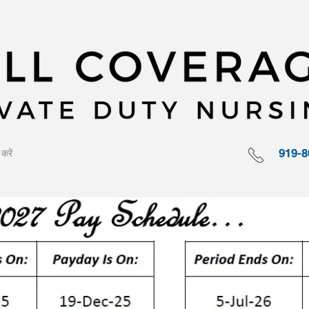
919-8
 करें